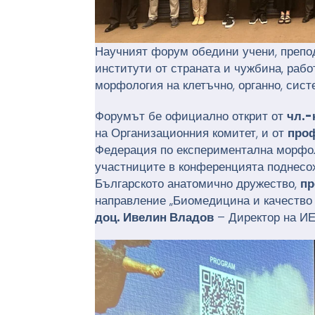
Научният форум обедини учени, препо
институти от страната и чужбина, раб
морфология на клетъчно, органно, сист
Форумът бе официално открит от
чл.-
на Организационния комитет, и от
проф
Федерация по експериментална морфол
участниците в конференцията поднес
Българското анатомично дружество,
пр
направление „Биомедицина и качество 
доц. Ивелин Владов
– Директор на И