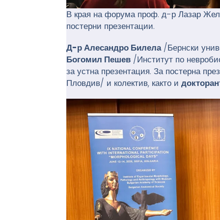
В края на форума проф. д-р Лазар Же
постерни презентации.
Д-р Алесандро Билела
/Бернски унив
Богомил Пешев
/Институт по невроби
за устна презентация. За постерна пр
Пловдив/ и колектив, както и
докторан