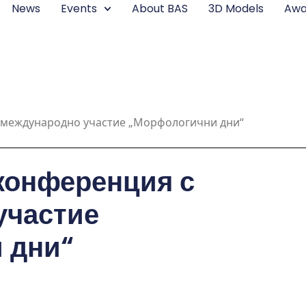
News
Events
About BAS
3D Models
Awa
 международно участие „Морфологични дни“
конференция с
участие
 дни“