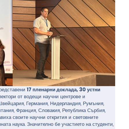
представени
17 пленарни доклада, 30 устни
 лектори от водещи научни центрове и
Швейцария, Германия, Нидерландия, Румъния,
итания, Франция, Словакия, Република Сърбия,
виха своите научни открития и световните
ата наука. Значително бе участието на студенти,