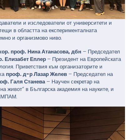
даватели и изследователи от университети и
отещи в областта на експерименталната
емно и организмово ниво.
кор. проф. Нина Атанасова, дбн
– Председател
. Елизабет Еплер
– Президент на Европейската
огия. Приветствия към организаторите и
оха
проф. д-р Лазар Желев
– Председател на
оф. Галя Станева
– Научен секретар на
на живот“ в Българска академия на науките, и
ЕМПАМ.