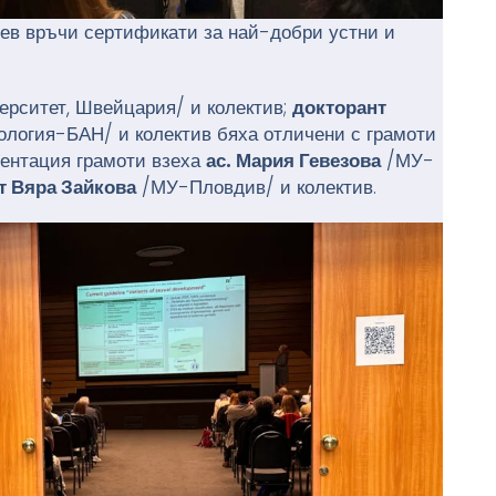
лев връчи сертификати за най-добри устни и
ерситет, Швейцария/ и колектив;
докторант
ология-БАН/ и колектив бяха отличени с грамоти
езентация грамоти взеха
ас. Мария Гевезова
/МУ-
т Вяра Зайкова
/МУ-Пловдив/ и колектив.