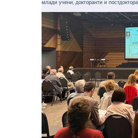
млади учени, докторанти и постдоктора