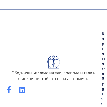
К
А
Р
Т
А
Н
А
С
Обединява изследователи, преподаватели и
А
клиницисти в областта на анатомията
Й
Т
А
Н
о
в