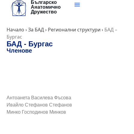
Българско
Skip
Анатомично
to
Дружество
content
Начало
›
За БАД
›
Регионални структури
›
БАД –
Бургас
БАД - Бургас
Членове
Бургаски държавен университет - Катедра
по анатомия, хистология и ембриология,
патология, съдебна медицина и
деонтология
Антоанета Василева Фъсова
Ивайло Стефанов Стефанов
Минко Господинов Минков