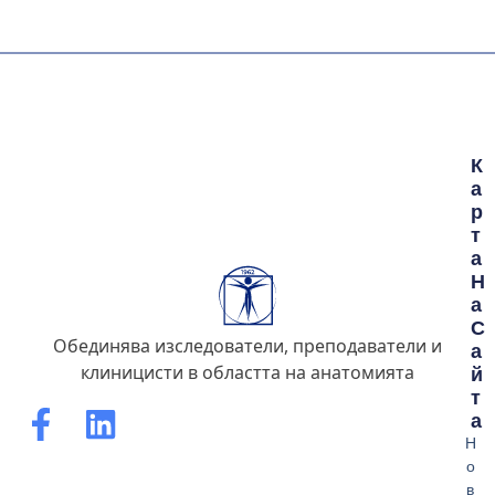
К
А
Р
Т
А
Н
А
С
Обединява изследователи, преподаватели и
А
клиницисти в областта на анатомията
Й
Т
А
Н
о
в