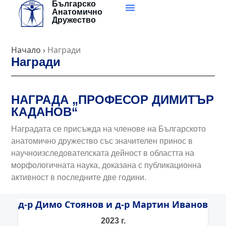
Българско
Skip
Анатомично
to
Дружество
content
Начало
›
Награди
Награди
НАГРАДА „ПРОФЕСОР ДИМИТЪР
КАДАНОВ“
Наградата се присъжда на членове на Българското
анатомично дружество със значителен принос в
научноизследователската дейност в областта на
морфологичната наука, доказана с публикационна
активност в последните две години.
д-р Димо Стоянов и д-р Мартин Иванов
2023 г.