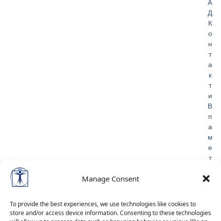
А
Д
К
о
н
т
а
к
т
и
В
п
а
м
е
т
Л
и
Manage Consent
ч
н
To provide the best experiences, we use technologies like cookies to
и
store and/or access device information. Consenting to these technologies
д