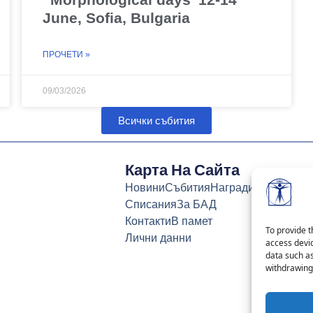
June, Sofia, Bulgaria
ПРОЧЕТИ »
09/03/2026
Всички събития
Карта На Сайта
Новини
Събития
Награди
Списания
За БАД
Контакти
В памет
To provide t
Лични данни
access devic
data such as
withdrawing 