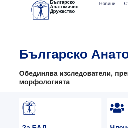
Българско
Skip
Новини
С
Анатомично
to
Дружество
content
Българско Анат
Обединява изследователи, пре
морфологията
За БАД
Член