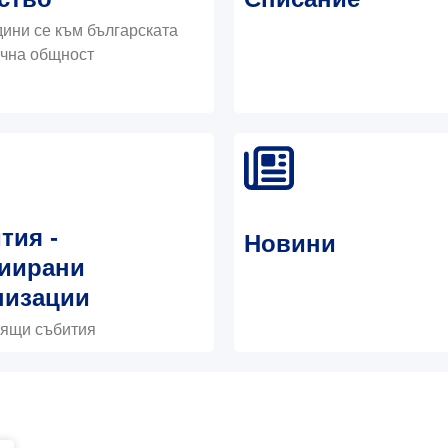
ини се към българската
чна общност
тия -
Новини
иирани
низации
ящи събития