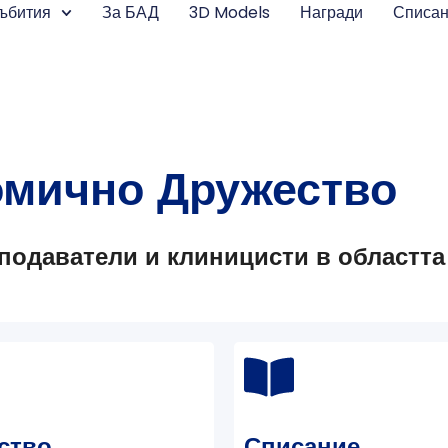
ъбития
За БАД
3D Models
Награди
Списа
омично Дружество
подаватели и клиницисти в областта
ство
Списание