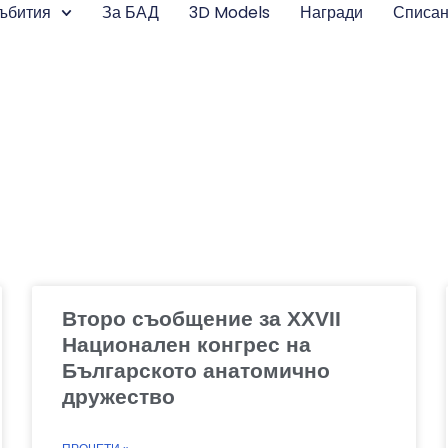
ъбития
За БАД
3D Models
Награди
Списа
Второ съобщение за XXVII
Национален конгрес на
Българското анатомично
дружество