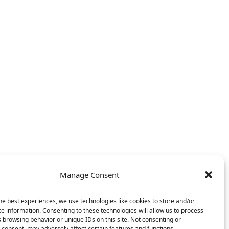
Manage Consent
he best experiences, we use technologies like cookies to store and/or
e information. Consenting to these technologies will allow us to process
 browsing behavior or unique IDs on this site. Not consenting or
consent, may adversely affect certain features and functions.