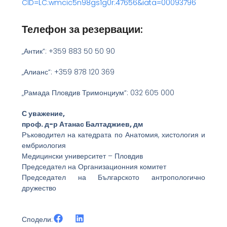
CID=LC:wmcic5n98gs1g0r:47656&iata=00093796
Телефон за резервации:
„Антик“: +359 883 50 50 90
„Алианс“: +359 878 120 369
„Рамада Пловдив Тримонциум“: 032 605 000
С уважение,
проф. д-р Атанас Балтаджиев, дм
Ръководител на катедрата по Анатомия, хистология и
ембриология
Медицински университет – Пловдив
Председател на Организационния комитет
Председател на Българското антропологично
дружество
Сподели: