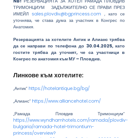
NB!
РЕЗЕРВАЦИЯТА ЗА ХОТЕЛ РАМАДА ПЛОВДИВ
ТРИМОНЦИУМ ЗАДЪЛЖИТЕЛНО СЕ ПРАВИ ПРЕЗ
ИМЕЙЛ
sales.plovdiv@bgprincess.com
, като се
уточнява, че става дума за участник в Конгрес по
Анатомия.
Резервацията за хотелите Антик и Алианс трябва
да се направи по телефона до 30.04.2025, като
гостите трябва да уточнят, че са участници в
Конгрес по анатомия към МУ – Пловдив.
Линкове към хотелите:
„Антик“
https://hotelantique.bg/bg/
„Алианс“
https://www.alliancehotel.com/
„Рамада Пловдив Тримонциум“
https://www.wyndhamhotels.com/ramada/plovdiv-
bulgaria/ramada-hotel-trimontium-
princess/overview?