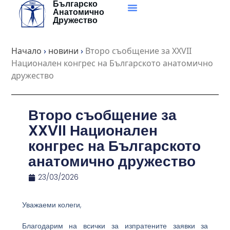
Българско
Skip
Анатомично
to
Дружество
content
Начало
›
новини
›
Второ съобщение за XXVII
Национален конгрес на Българското анатомично
дружество
Второ съобщение за
XXVII Национален
конгрес на Българското
анатомично дружество
23/03/2026
Уважаеми колеги,
Благодарим на всички за изпратените заявки за