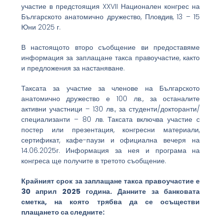
участие в предстоящия XXVII Национален конгрес на
Българското анатомично дружество, Пловдив, 13 – 15
Юни 2025 г.
В настоящото второ съобщение ви предоставяме
информация за заплащане такса правоучастие, както
и предложения за настаняване.
Таксата за участие за членове на Българското
анатомично дружество е 100 лв., за останалите
активни участници – 130 лв., за студенти/докторанти/
специализанти – 80 лв. Таксата включва участие с
постер или презентация, конгресни материали,
сертификат, кафе-паузи и официална вечеря на
14.06.2025г. Информация за нея и програма на
конгреса ще получите в третото съобщение.
Крайният срок за заплащане такса правоучастие е
30 април 2025 година. Данните за банковата
сметка, на която трябва да се осъществи
плащането са следните: