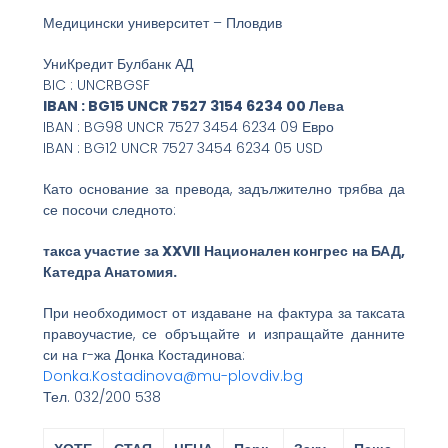
Медицински университет – Пловдив
УниКредит Булбанк АД
BIC : UNCRBGSF
IBAN : BG15 UNCR 7527 3154 6234 00 Лева
IBAN : BG98 UNCR 7527 3454 6234 09 Евро
IBAN : BG12 UNCR 7527 3454 6234 05 USD
Като основание за превода, задължително трябва да
се посочи следното:
такса участие за XXVII Национален конгрес на БАД,
Катедра Анатомия.
При необходимост от издаване на фактура за таксата
правоучастие, се обръщайте и изпращайте данните
си на г-жа Донка Костадинова:
Donka.Kostadinova@mu-plovdiv.bg
Тел. 032/200 538