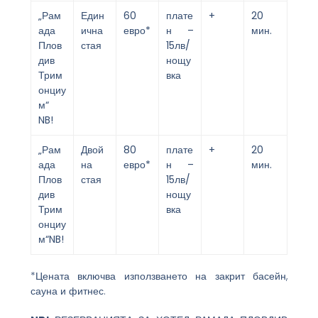
„Рам
Един
60
плате
+
20
ада
ична
евро*
н –
мин.
Плов
стая
15лв/
див
нощу
Трим
вка
онциу
м“
NB!
„Рам
Двой
80
плате
+
20
ада
на
евро*
н –
мин.
Плов
стая
15лв/
див
нощу
Трим
вка
онциу
м“NB!
*Цената включва използването на закрит басейн,
сауна и фитнес.