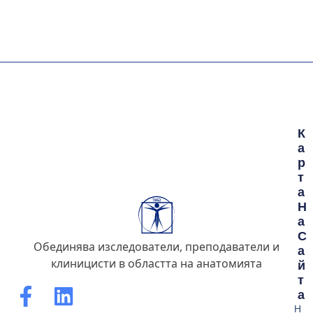
К
А
Р
Т
А
Н
А
С
Обединява изследователи, преподаватели и
А
клиницисти в областта на анатомията
Й
Т
А
Н