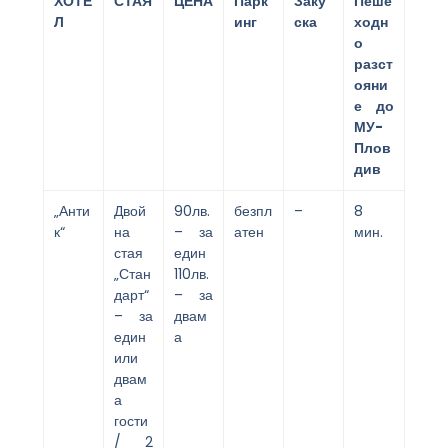
ХОТЕ
СТАЯ
ЦЕНА
Парк
Заку
Пеше
Л
инг
ска
ходн
о
разст
ояни
е до
МУ-
Плов
див
„Анти
Двой
90лв.
безпл
–
8
к“
на
– за
атен
мин.
стая
един
„Стан
110лв.
дарт“
– за
– за
двам
един
а
или
двам
а
гости
/ 2