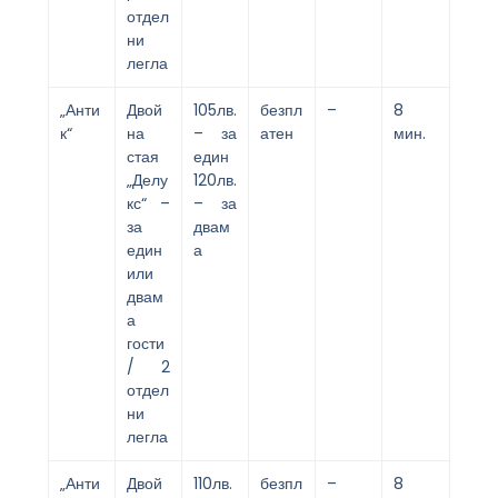
отдел
ни
легла
„Анти
Двой
105лв.
безпл
–
8
к“
на
– за
атен
мин.
стая
един
„Делу
120лв.
кс“ –
– за
за
двам
един
а
или
двам
а
гости
/ 2
отдел
ни
легла
„Анти
Двой
110лв.
безпл
–
8