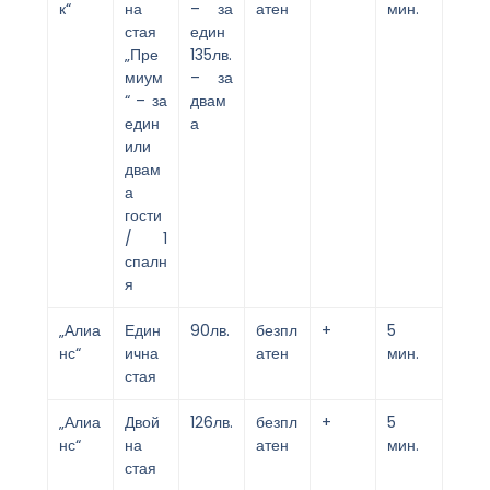
к“
на
– за
атен
мин.
стая
един
„Пре
135лв.
миум
– за
“ – за
двам
един
а
или
двам
а
гости
/ 1
спалн
я
„Алиа
Един
90лв.
безпл
+
5
нс“
ична
атен
мин.
стая
„Алиа
Двой
126лв.
безпл
+
5
нс“
на
атен
мин.
стая