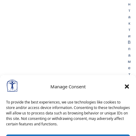
н
т
а
к
т
и
В
п
а
м
е
т
Л
Manage Consent
и
ч
н
To provide the best experiences, we use technologies like cookies to
и
store and/or access device information. Consenting to these technologies
д
will allow us to process data such as browsing behavior or unique IDs on
а
this site. Not consenting or withdrawing consent, may adversely affect
certain features and functions.
н
н