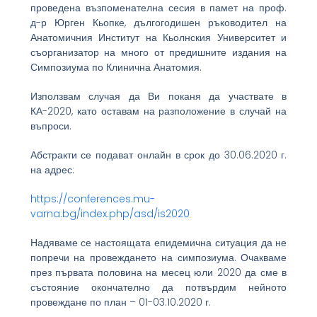
проведена възпоменателна сесия в памет на проф.
д-р Юрген Кьопке, дългогодишен ръководител на
Анатомичния Институт на Кьолнския Университет и
съорганизатор на много от предишните издания на
Симпозиума по Клинична Анатомия.
Използвам случая да Ви поканя да участвате в
КА-2020, като оставам на разположение в случай на
въпроси.
Абстракти се подават онлайн в срок до 30.06.2020 г.
на адрес:
https://conferences.mu-
varna.bg/index.php/asd/is2020
Надяваме се настоящата епидемична ситуация да не
попречи на провеждането на симпозиума. Очакваме
през първата половина на месец юли 2020 да сме в
състояние окончателно да потвърдим нейното
провеждане по план – 01-03.10.2020 г.