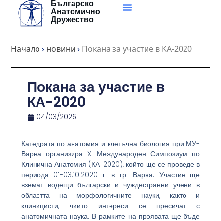
Българско
Skip
Анатомично
to
Дружество
content
Начало
›
новини
›
Покана за участие в КА-2020
Покана за участие в
КА-2020
04/03/2026
Катедрата по анатомия и клетъчна биология при МУ-
Варна организира XI Международен Симпозиум по
Клинична Анатомия (КА-2020), който ще се проведе в
периода 01-03.10.2020 г. в гр. Варна. Участие ще
вземат водещи български и чуждестранни учени в
областта на морфологичните науки, както и
клиницисти, чиито интереси се пресичат с
анатомичната наука. В рамките на проявата ще бъде