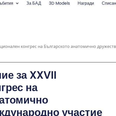
ъбития
За БАД
3D Models
Награди
Списа
ационален конгрес на Българското анатомично дружест
е за XXVII
грес на
натомично
ждународно участие