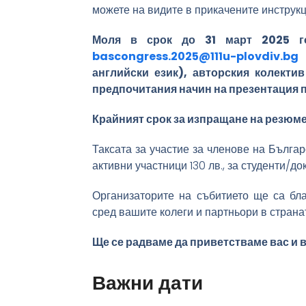
можете на видите в прикачените инструкц
Моля в срок до 31 март 2025 го
bascongress.2025@111u-plovdiv.bg
з
английски език), авторския колекти
предпочитания начин на презентация 
Крайният срок за изпращане на резюмет
Таксата за участие за членове на Българ
активни участници 130 лв., за студенти/д
Организаторите на събитието ще са бл
сред вашите колеги и партньори в страна
Ще се радваме да приветстваме вас и
Важни дати