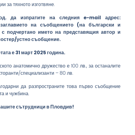
ии за тяхното изготвяне.
д. да изпратите на следния e-mail адрес:
аглавието на съобщението (на български и
в с подчертано името на представящия автор и
постер/устно съобщение.
ата е 31 март 2025 година.
ското анатомично дружество е 100 лв., за останалите
окторанти/специализанти – 80 лв.
агодарни да разпространите това първо съобщение
та и чужбина.
 вашите сътрудници в Пловдив!