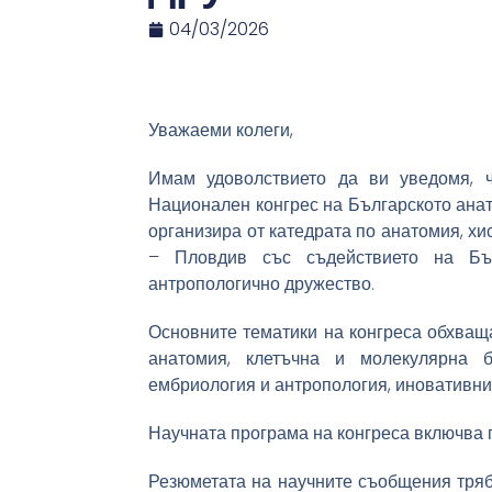
04/03/2026
Уважаеми колеги,
Имам удоволствието да ви уведомя, че
Национален конгрес на Българското анат
организира от катедрата по анатомия, х
– Пловдив със съдействието на Бъл
антропологично дружество.
Основните тематики на конгреса обхваща
анатомия, клетъчна и молекулярна б
ембриология и антропология, иновативни
Научната програма на конгреса включва 
Резюметата на научните съобщения трябв