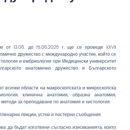
 от 13.06. до 15.06.2025 г. ще се проведе XXVII
омично дружество с международно участие, който се
истология и ембриология при Медицински университет
гарското анатомично дружество и Българското
т всички области на макроскопската и микроскопска
иология, клинична анатомия, образна анатомия,
 методи за преподаване по анатомия и хистология.
пленарни лекции, устни и постерни съобщения.
а да бъдат изготвени съгласно изискванията, които