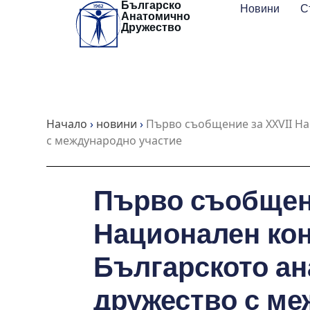
Българско
Skip
Новини
С
Анатомично
to
Дружество
content
Начало
›
новини
›
Първо съобщение за XXVII Н
с международно участие
Първо съобщени
Национален кон
Българското а
дружество с ме