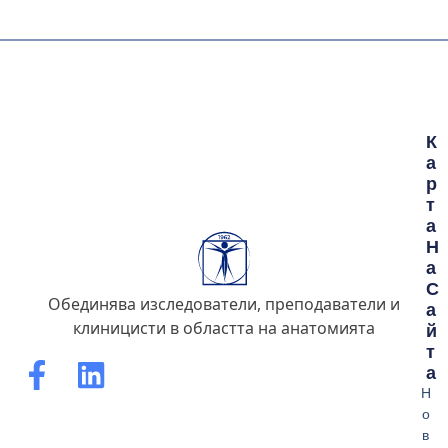
К
А
Р
Т
А
Н
А
С
Обединява изследователи, преподаватели и
А
клиницисти в областта на анатомията
Й
Т
А
Н
о
в