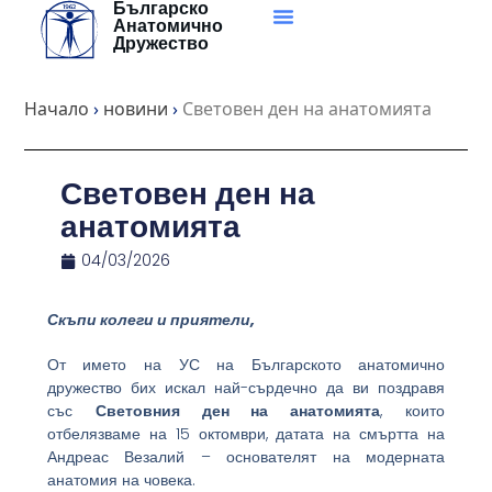
Българско
Skip
Анатомично
to
Дружество
content
Начало
›
новини
›
Световен ден на анатомията
Световен ден на
анатомията
04/03/2026
Скъпи колеги и приятели,
От името на УС на Българското анатомично
дружество бих искал най-сърдечно да ви поздравя
със
Световния ден на анатомията
, които
отбелязваме на 15 октомври, датата на смъртта на
Андреас Везалий – основателят на модерната
анатомия на човека.