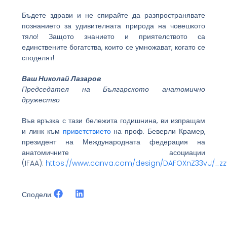
Бъдете здрави и не спирайте да разпространявате
познанието за удивителната природа на човешкото
тяло! Защото знанието и приятелството са
единствените богатства, които се умножават, когато се
споделят!
Ваш Николай Лазаров
Председател на Българското анатомично
дружество
Във връзка с тази бележита годишнина, ви изпращам
и линк към
приветствието
на проф. Беверли Крамер,
президент на Международната федерация на
анатомичните асоциации
(IFAA):
https://www.canva.com/design/DAFOXnZ33vU/_z
Сподели: