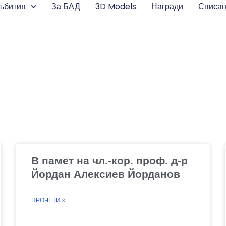
ъбития
За БАД
3D Models
Награди
Списа
В памет на чл.-кор. проф. д-р
Йордан Алексиев Йорданов
ПРОЧЕТИ »